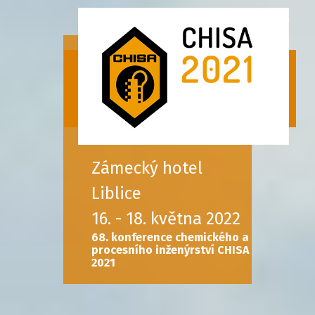
Zámecký hotel
Liblice
16. - 18. května 2022
68. konference chemického a
procesního inženýrství CHISA
2021