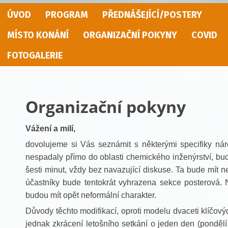
ÚVOD
PROGRAM
PŘEDNÁŠEJÍCÍ/POSTERY
MÍSTO KONÁNÍ
ORGANIZAČNÍ POKYNY
COVID
FOTOGALERIE
Organizační pokyny
Vážení a milí,
dovolujeme si Vás seznámit s některými specifiky ná
nespadaly přímo do oblasti chemického inženýrství, bud
šesti minut, vždy bez navazující diskuse. Ta bude mít n
účastníky bude tentokrát vyhrazena sekce posterová. 
budou mít opět neformální charakter.
Důvody těchto modifikací, oproti modelu dvaceti klíčo
jednak zkrácení letošního setkání o jeden den (pondělí